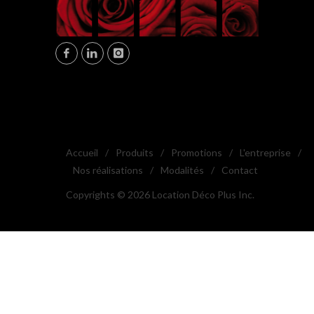
Accueil
/
Produits
/
Promotions
/
L'entreprise
/
Nos réalisations
/
Modalités
/
Contact
Copyrights © 2026 Location Déco Plus Inc.