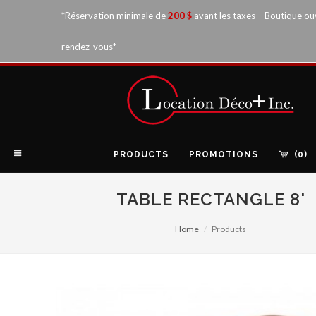
*Réservation minimale de
200 $
avant les taxes – Boutique ou
rendez-vous*
PRODUCTS
PROMOTIONS
(0)
TABLE RECTANGLE 8'
Home
Products