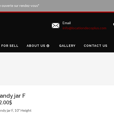
e ouverte sur rendez-vous*
Email
info@locationdecoplus.com
FOR SELL
ABOUT US
GALLERY
CONTACT US
andy jar F
2.00$
ndy jar F, 10" Height