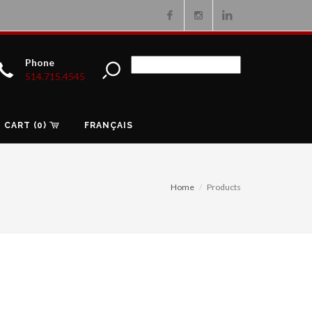
Facebook
Instagram
Linkedin
Phone
514.715.4545
CART (0)
FRANÇAIS
Home
Products