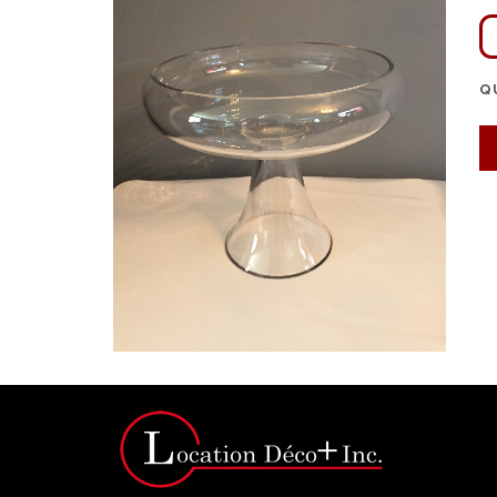
Q
Click for bigger image