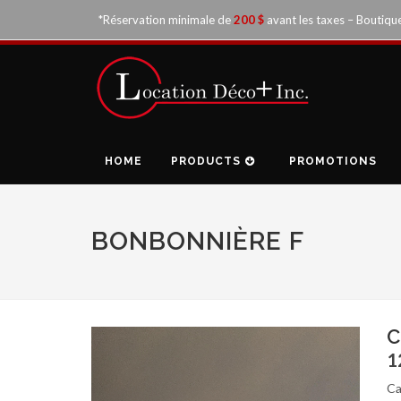
*Réservation minimale de
200 $
avant les taxes – Boutiqu
HOME
PRODUCTS
PROMOTIONS
BONBONNIÈRE F
C
1
Ca