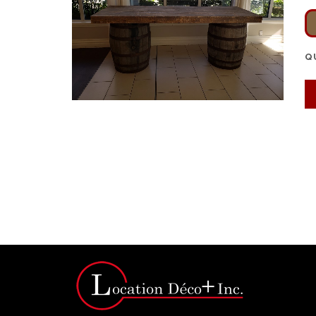
Q
Click for bigger image