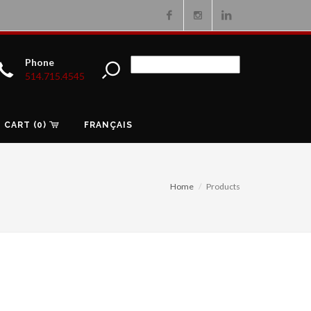
Facebook
Instagram
Linkedin
Phone
514.715.4545
CART (0)
FRANÇAIS
Home
Products