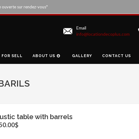
e ouverte sur rendez-vous*
Email
info@locationdecoplus.com
FOR SELL
ABOUT US
GALLERY
CONTACT US
BARILS
ustic table with barrels
50.00$