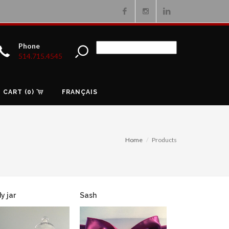
Facebook
Instagram
Linkedin
Phone
514.715.4545
CART (0)
FRANÇAIS
Home
Products
y jar
Sash