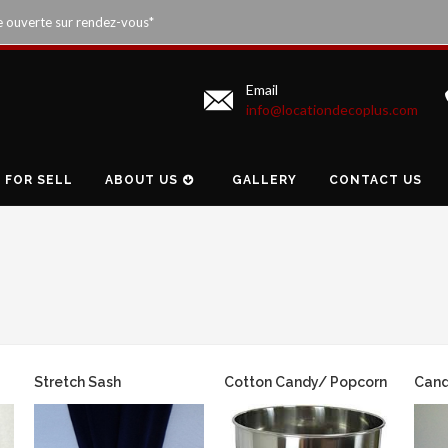
e ouverte sur rendez-vous*
Email
info@locationdecoplus.com
FOR SELL
ABOUT US
GALLERY
CONTACT US
Stretch Sash
Cotton Candy/ Popcorn
Cand