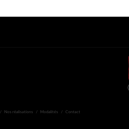
/
Nos réalisations
/
Modalités
/
Contact