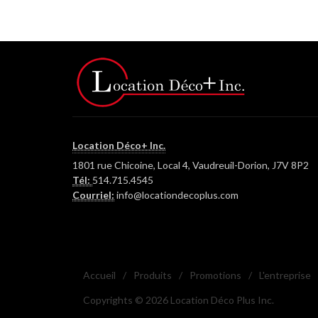
Location Déco+ Inc.
1801 rue Chicoine, Local 4, Vaudreuil-Dorion, J7V 8P2
Tél:
514.715.4545
Courriel:
info@locationdecoplus.com
Accueil
/
Produits
/
Promotions
/
L'entreprise
Copyrights © 2026 Location Déco Plus Inc.