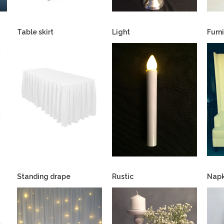
Table skirt
Light
Furn
Standing drape
Rustic
Napk