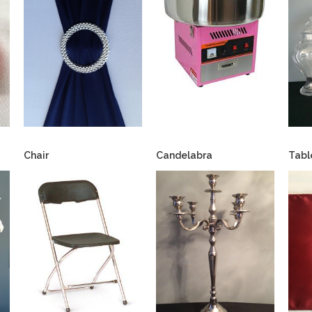
Chair
Candelabra
Tabl