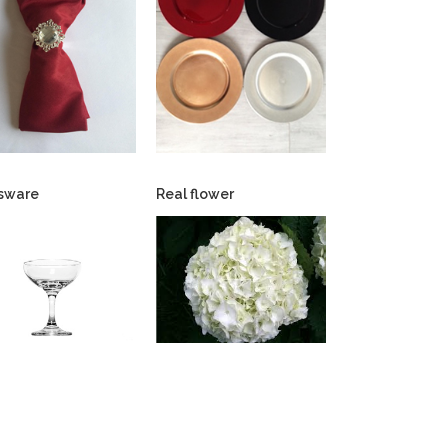
sware
Real flower