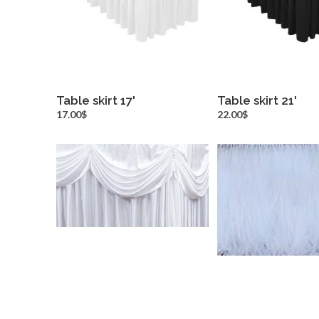
Table skirt 17'
Table skirt 21'
more info
more inf
17.00$
22.00$