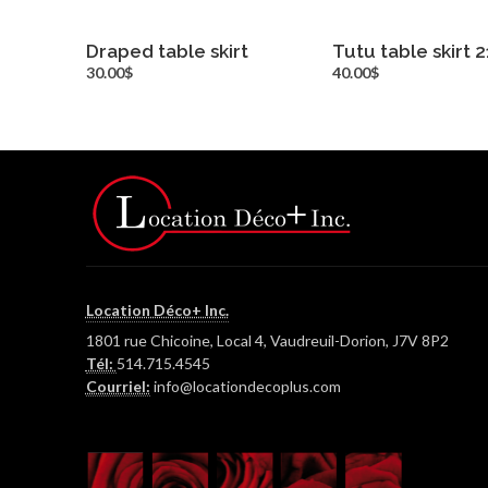
Draped table skirt
Tutu table skirt 2
more info
more inf
30.00$
40.00$
Location Déco+ Inc.
1801 rue Chicoine, Local 4, Vaudreuil-Dorion, J7V 8P2
Tél:
514.715.4545
Courriel:
info@locationdecoplus.com