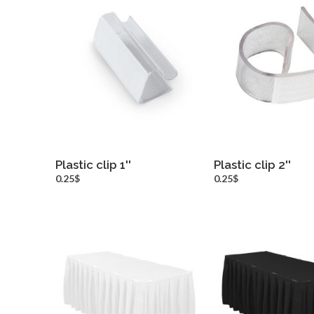
Plastic clip 1''
Plastic clip 2''
more info
more inf
0.25$
0.25$