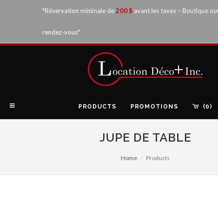
*Réservation minimale de
200 $
avant les taxes – Boutique ou
rendez-vous*
PRODUCTS
PROMOTIONS
(0)
JUPE DE TABLE
Home
Products