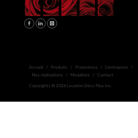
Accueil
/
Produits
/
Promotions
/
L'entreprise
/
Nos réalisations
/
Modalités
/
Contact
Copyrights © 2026 Location Déco Plus Inc.