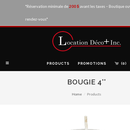
*Réservation minimale de
200 $
avant les taxes – Boutique ou
rendez-vous*
PRODUCTS
PROMOTIONS
(0)
BOUGIE 4''
Home
Products