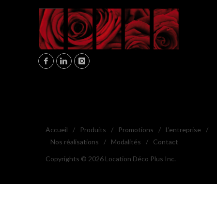
Accueil
/
Produits
/
Promotions
/
L'entreprise
/
Nos réalisations
/
Modalités
/
Contact
Copyrights © 2026 Location Déco Plus Inc.