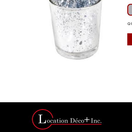
Q
Click for bigger image