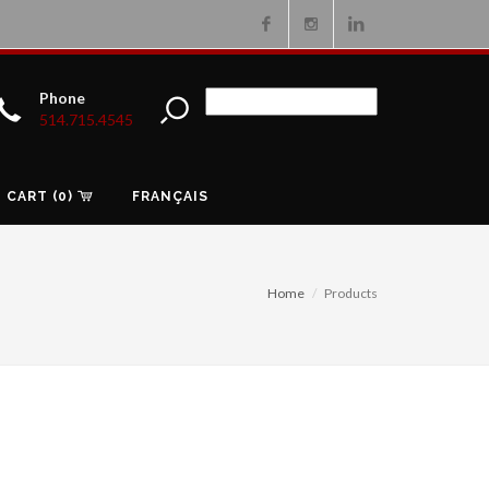
Facebook
Instagram
Linkedin
Phone
514.715.4545
CART (0)
FRANÇAIS
Home
Products