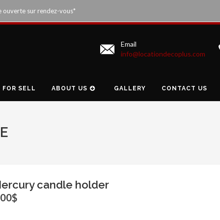
e ouverte sur rendez-vous*
Email
info@locationdecoplus.com
FOR SELL
ABOUT US
GALLERY
CONTACT US
E
ercury candle holder
.00$