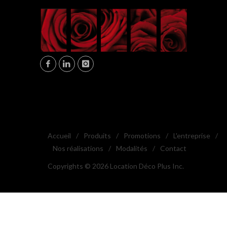
Accueil
/
Produits
/
Promotions
/
L'entreprise
/
Nos réalisations
/
Modalités
/
Contact
Copyrights © 2026 Location Déco Plus Inc.