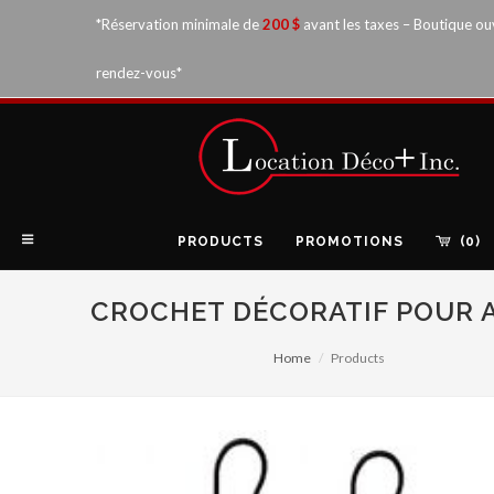
*Réservation minimale de
200 $
avant les taxes – Boutique ou
rendez-vous*
PRODUCTS
PROMOTIONS
(0)
CROCHET DÉCORATIF POUR 
Home
Products