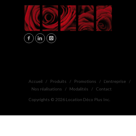
Accueil
/
Produits
/
Promotions
/
L'entreprise
/
Nos réalisations
/
Modalités
/
Contact
Copyrights © 2026 Location Déco Plus Inc.