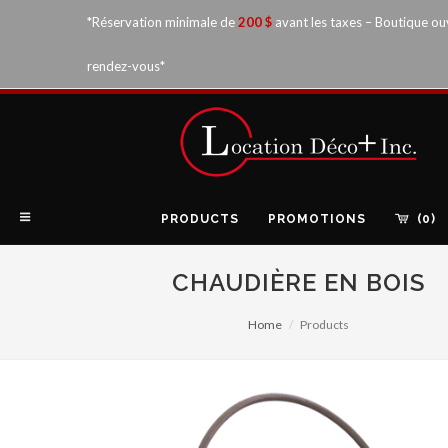
*Réservation minimale de
200 $
avant les taxes – Boutique ou
rendez-vous*
PRODUCTS
PROMOTIONS
(0)
CHAUDIÈRE EN BOIS
Home
Products